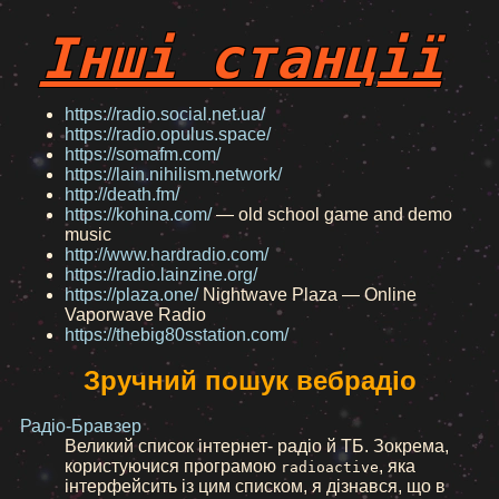
Інші станції
https://radio.social.net.ua/
https://radio.opulus.space/
https://somafm.com/
https://lain.nihilism.network/
http://death.fm/
https://kohina.com/
— old school game and demo
music
http://www.hardradio.com/
https://radio.lainzine.org/
https://plaza.one/
Nightwave Plaza — Online
Vaporwave Radio
https://thebig80sstation.com/
Зручний пошук вебрадіо
Радіо-Бравзер
Великий список інтернет- радіо й ТБ. Зокрема,
користуючися програмою
, яка
radioactive
інтерфейсить із цим списком, я дізнався, що в