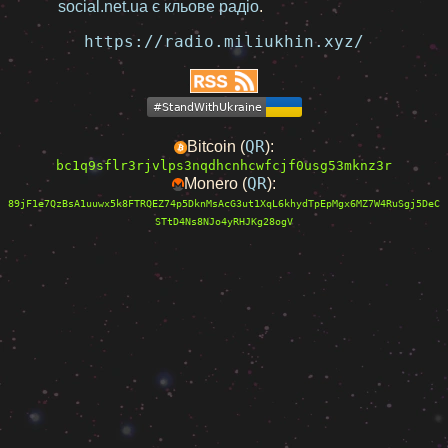
social.net.ua є кльове радіо
.
https://radio.miliukhin.xyz/
QR
Bitcoin (
):
bc1q9sflr3rjvlps3nqdhcnhcwfcjf0usg53mknz3r
QR
Monero (
):
89jF1e7QzBsA1uuwx5k8FTRQEZ74p5DknMsAcG3ut1XqL6khydTpEpMgx6MZ7W4RuSgj5DeC
STtD4Ns8NJo4yRHJKg28ogV